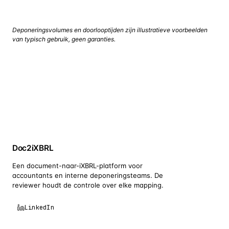
Deponeringsvolumes en doorlooptijden zijn illustratieve voorbeelden
van typisch gebruik, geen garanties.
Bekijk uw workflow in een live demo
Doc2iXBRL
Een document-naar-iXBRL-platform voor
accountants en interne deponeringsteams. De
reviewer houdt de controle over elke mapping.
LinkedIn